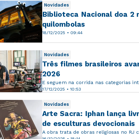
Novidades
Biblioteca Nacional doa 2 
quilombolas
18/12/2025 • 09:44
Novidades
Três filmes brasileiros a
2026
E seguem na corrida nas categorias in
17/12/2025 • 10:53
Novidades
Arte Sacra: Iphan lança liv
de esculturas devocionais
A obra trata de obras religiosas no RJ c
16/12/2025 • 18:14