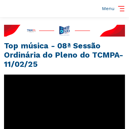
Menu
Top música - 08ª Sessão
Ordinária do Pleno do TCMPA-
11/02/25