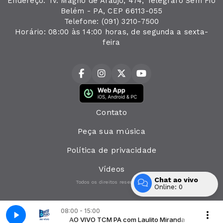
Endereço: Tv. Magno de Araújo, 474, Telégrafo Sem Fio
Belém - PA, CEP 66113-055
Telefone: (091) 3210-7500
Horário: 08:00 às 14:00 horas, de segunda a sexta-
feira
Contato
Peça sua música
Política de privacidade
Vídeos
Chat ao vivo
Todos os direitos reservados.
Online:
0
Entrar
08:00 - 15:00
Laulito Miranda
AO VIVO TCM PA com Laulito Miranda